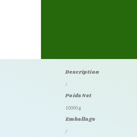
Description
/
Poids Net
10000 g
Emballage
/