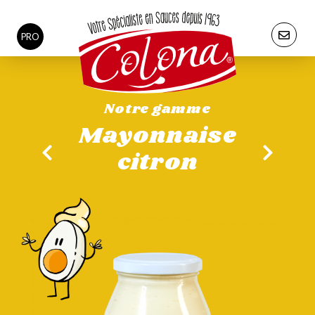
PRO
Notre gamme
Mayonnaise
citron