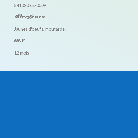
5410803570009
Allergènes
Jaunes d'oeufs, moutarde.
DLV
12 mois