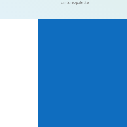
cartons/palette
A
Pompe
jetable
-
5410803900080
CD0500