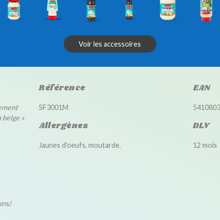
Voir les accessoires
Référence
EAN
rement
SF3001M
541080
 belge «
Allergènes
DLV
Jaunes d'oeufs, moutarde.
12 mois
ons/