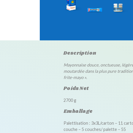
Description
Mayonnaise douce, onctueuse, légè
moutardée dans la plus pure tradition
frite-mayo ».
Poids Net
2700 g
Emballage
Palettisation : 3x3L/carton – 11 cart
couche – 5 couches/ palette – 55