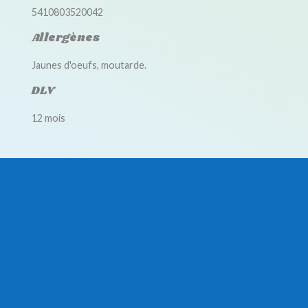
5410803520042
Allergènes
Jaunes d'oeufs, moutarde.
DLV
12 mois