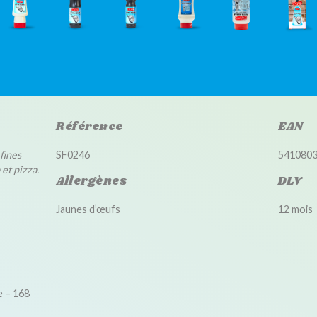
Référence
EAN
fines
SF0246
541080
 et pizza.
Allergènes
DLV
Jaunes d’œufs
12 mois
e – 168