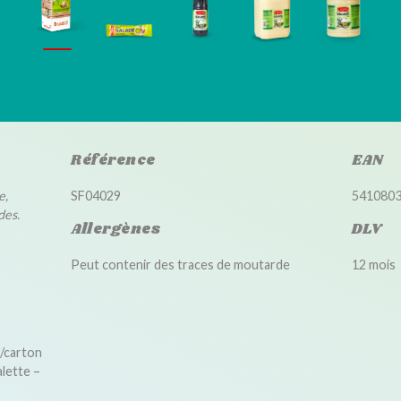
Référence
EAN
e,
SF04029
541080
des.
Allergènes
DLV
Peut contenir des traces de moutarde
12 mois
s/carton
lette –