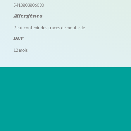
5410803806030
Allergènes
Peut contenir des traces de moutarde
DLV
12 mois