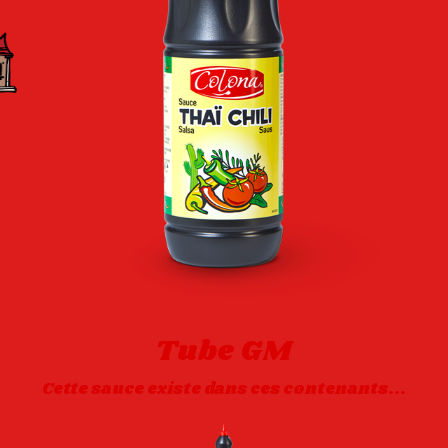
Tube GM
Cette sauce existe dans ces contenants...