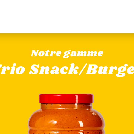
Notre gamme
rio Snack/Burg