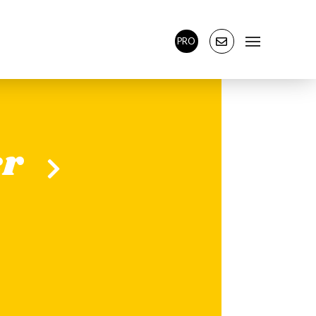
PRO
er