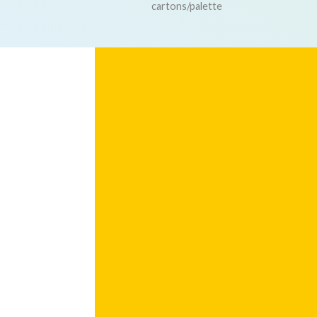
cartons/palette
A
Pompe
jetable
-
5410803900080
CD0500