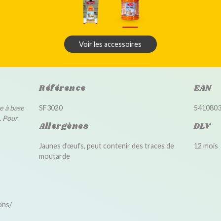
Voir les accessoires
Référence
EAN
e à base
SF3020
541080
. Pour
Allergènes
DLV
Jaunes d’œufs, peut contenir des traces de
12 mois
moutarde
ons/