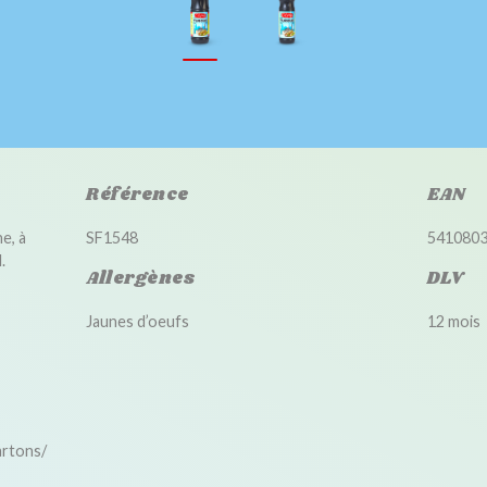
Référence
EAN
e, à
SF1548
541080
.
Allergènes
DLV
Jaunes d’oeufs
12 mois
artons/