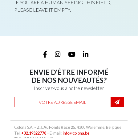
IF YOU ARE A HUMAN SEEING THIS FIELD,
PLEASE LEAVE IT EMPTY.
ENVIE D'ÊTRE INFORMÉ
DE NOS NOUVEAUTÉS?
Inscrivez-vous à notre newsletter
Colona S.A. –
Z.I. Au Fonds Râce 25
, 4300 Waremme, Belgique
Tel.
+32.19322778
– E-mail :
info@colona.be