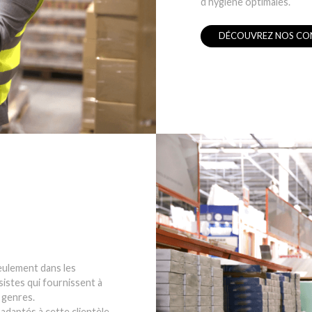
d’hygiène optimales.
DÉCOUVREZ NOS CO
eulement dans les
istes qui fournissent à
 genres.
adaptés à cette clientèle