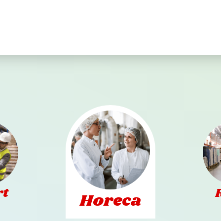
rt
Horeca