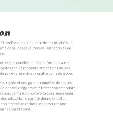
ion
e à l’amélioration constante de ses produits et
amme de sauces savoureuses, susceptibles de
re.
ion et nos conditionnements font eux aussi
nstantes afin de répondre aux besoins de nos
mbreux et présents aux quatre coins du globe.
rvice rapide et une gamme complète de sauces
Colona veille également à limiter son empreinte
uration, panneaux photovoltaïques, emballages
es déchets… Notre société donne le meilleur
e son empreinte carbone et demeurer une
urnée vers l’avenir.