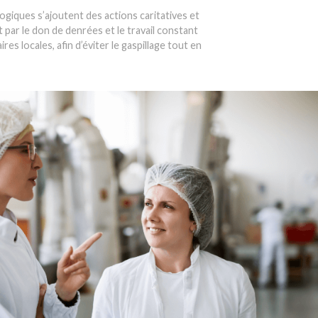
giques s’ajoutent des actions caritatives et
t par le don de denrées et le travail constant
res locales, afin d’éviter le gaspillage tout en