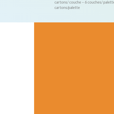
cartons/ couche – 6 couches/ palett
cartons/palette