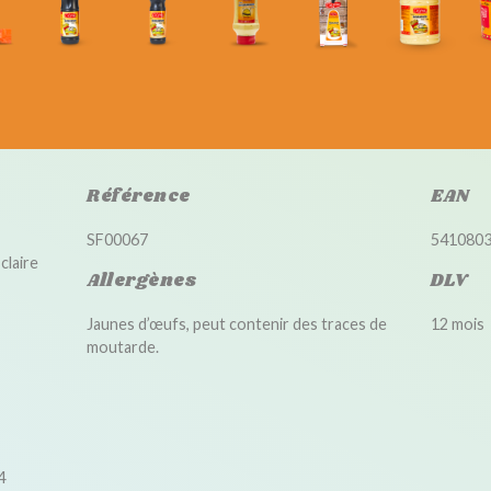
Référence
EAN
SF00067
541080
claire
Allergènes
DLV
Jaunes d’œufs, peut contenir des traces de
12 mois
moutarde.
4