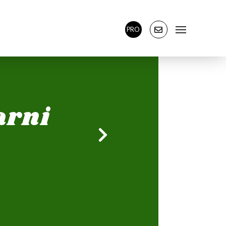
PRO
arni