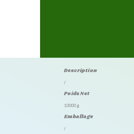
Description
/
Poids Net
10000 g
Emballage
/