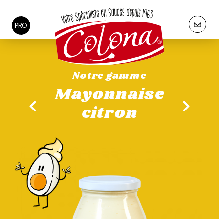
PRO
Notre gamme
Mayonnaise
citron