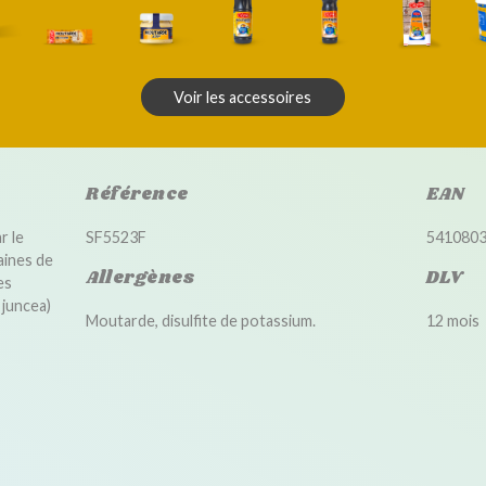
Voir les accessoires
Référence
EAN
r le
SF5523F
541080
aines de
Allergènes
DLV
es
 juncea)
Moutarde, disulfite de potassium.
12 mois