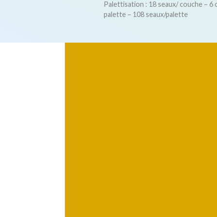
Palettisation : 18 seaux/ couche – 6
palette – 108 seaux/palette
A