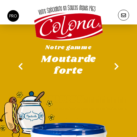
PRO
Notre gamme
Moutarde
forte