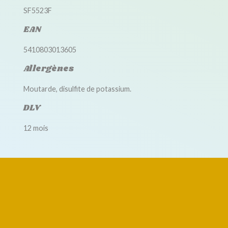
SF5523F
EAN
5410803013605
Allergènes
Moutarde, disulfite de potassium.
DLV
12 mois
Accessoires disponibles