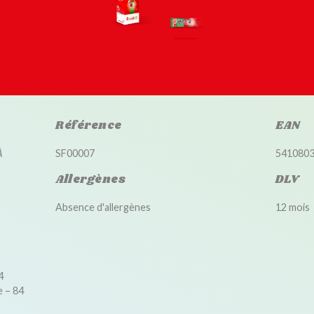
Référence
EAN
À
SF00007
541080
Allergènes
DLV
Absence d'allergènes
12 mois
4
e – 84