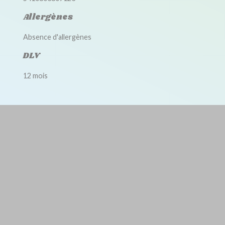
Allergènes
Absence d'allergènes
DLV
12 mois
Accessoires disponibles
Pompe jetable
-
5410803900080
CD0500