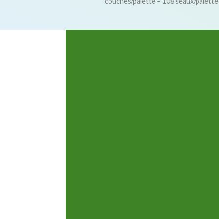
couches/palette – 108 seaux/palette
A