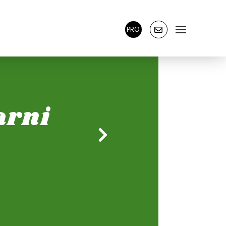
PRO
arni