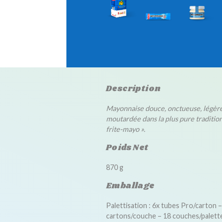
Description
Mayonnaise douce, onctueuse, légè
moutardée dans la plus pure tradition
frite-mayo ».
Poids Net
870 g
Emballage
Palettisation : 6x tubes Pro/carton –
cartons/couche – 18 couches/palett