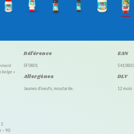
Référence
EAN
rement
SF0801
541080
 belge «
Allergènes
DLV
Jaunes d'oeufs, moutarde.
12 mois
 5
e – 90