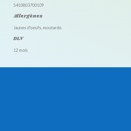
5410803700109
Allergènes
Jaunes d'oeufs, moutarde.
DLV
12 mois